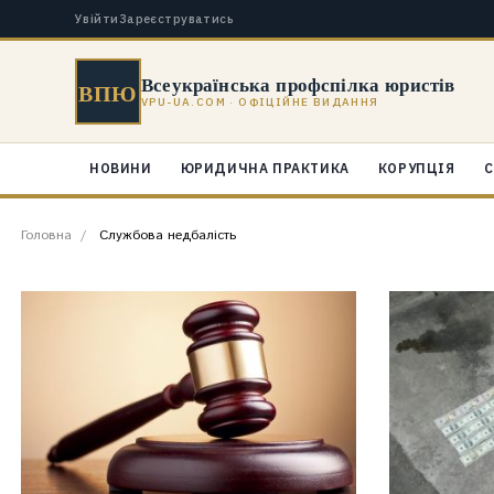
Увійти
Зареєструватись
Всеукраїнська профспілка юристів
ВПЮ
VPU-UA.COM · ОФІЦІЙНЕ ВИДАННЯ
НОВИНИ
ЮРИДИЧНА ПРАКТИКА
КОРУПЦІЯ
С
Головна
Службова недбалість