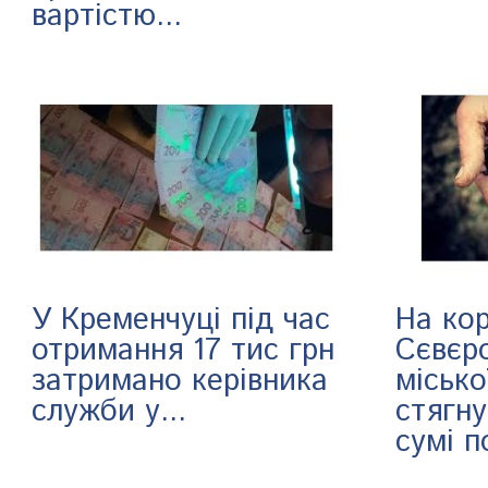
вартістю...
У Кременчуці під час
На ко
отримання 17 тис грн
Сєвєр
затримано керівника
місько
служби у...
стягн
сумі п