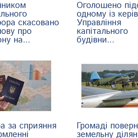
пником
Оголошено під
ального
одному із керів
рора скасовано
Управління
нову про
капітального
ну на...
будівни...
а за сприяння
Громаді повер
рмленні
земельну ділян