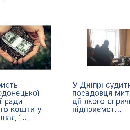
ристь
У Дніпрі судит
одонецької
посадовця мит
ї ради
дії якого спри
уто кошти у
підприємст...
онад 1...