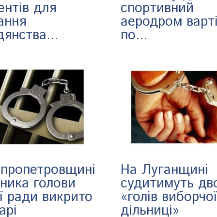
ентів для
спортивний
ання
аеродром варт
янства...
по...
іпропетровщині
На Луганщині
пника голови
судитимуть дв
ї ради викрито
«голів виборчої
арі
дільниці»