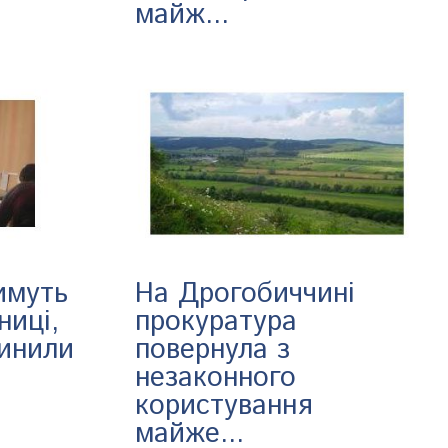
майж...
имуть
На Дрогобиччині
ниці,
прокуратура
чинили
повернула з
незаконного
користування
майже...