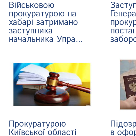
Військовою
Засту
прокуратурою на
Генер
хабарі затримано
проку
заступника
поста
начальника Упра...
заборо
Прокуратурою
Підозр
Київської області
в офо