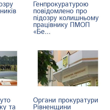
озру
Генпрокуратурою
ників
повідомлено про
підозру колишньому
працівнику ПМОП
«Бе...
нуто
Органи прокуратури
ку та
Рівненщини