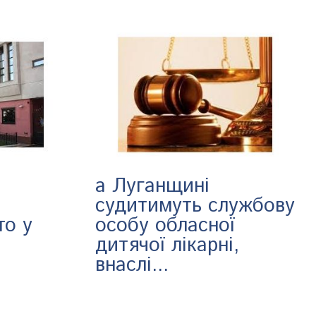
а Луганщині
судитимуть службову
то у
особу обласної
дитячої лікарні,
внаслі...