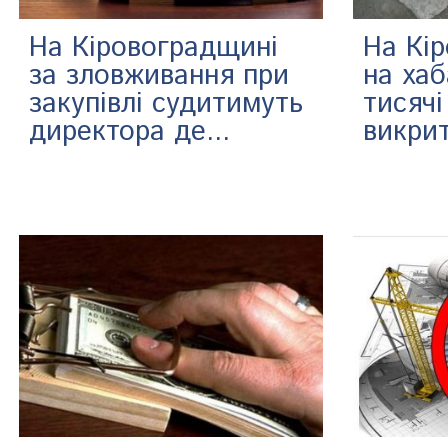
На Кіровоградщині
На Кі
за зловживання при
на хаб
закупівлі судитимуть
тисяч
директора де...
викрит