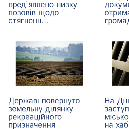
пред’явлено низку
докум
позовів щодо
отрим
стягненн...
громад
Державі повернуто
На Дн
земельну ділянку
засту
рекреаційного
місько
призначення
на хаб