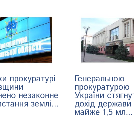
ки прокуратурі
Генеральною
вщини
прокуратурою
нено незаконне
України стягну
стання землі...
дохід держави
майже 1,5 мл...