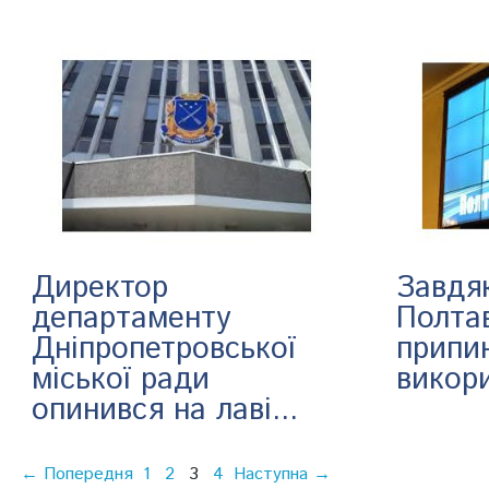
Директор
Завдя
департаменту
Полта
Дніпропетровської
припи
міської ради
викори
опинився на лаві...
← Попередня
1
2
3
4
Наступна →