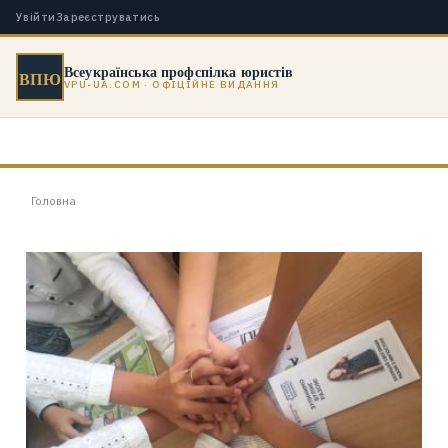
Увійти
Зареєструватись
Всеукраїнська профспілка юристів
ВПЮ
VPU-UA.COM · ОФІЦІЙНЕ ВИДАННЯ
Головна