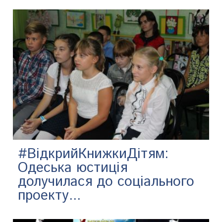
#ВідкрийКнижкиДітям:
Одеська юстиція
долучилася до соціального
проекту...