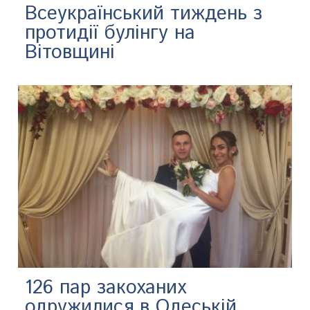
Всеукраїнський тиждень з
протидії булінгу на
Вітовщині
126 пар закоханих
одружилися в Одеській