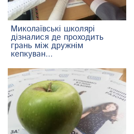
Миколаївські школярі
дізналися де проходить
грань між дружнім
кепкуван...