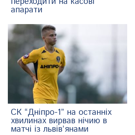
переходити на касові
апарати
СК “Дніпро-1” на останніх
хвилинах вирвав нічию в
матчі із львів’янами