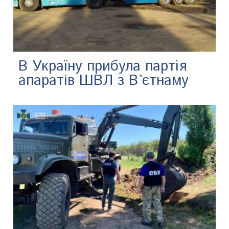
В Україну прибула партія
апаратів ШВЛ з В`єтнаму