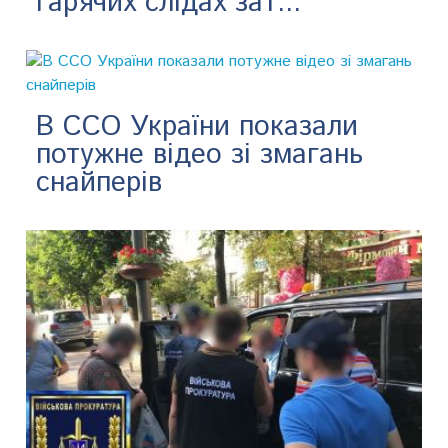
гарячих слідах зат...
В ССО України показали
потужне відео зі змагань
снайперів