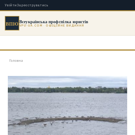
Увійти
Зареєструватись
Всеукраїнська профспілка юристів
ВПЮ
VPU-UA.COM · ОФІЦІЙНЕ ВИДАННЯ
Головна