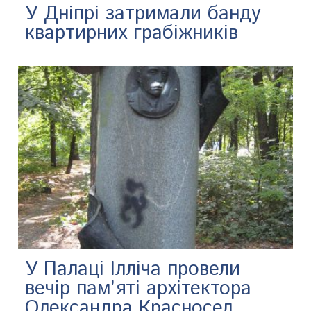
У Дніпрі затримали банду
квартирних грабіжників
У Палаці Ілліча провели
вечір пам’яті архітектора
Олександра Красносел...