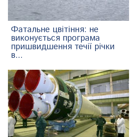
Фатальне цвітіння: не
виконується програма
пришвидшення течії річки
в...