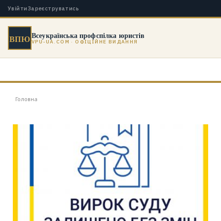
Увійти
Зареєструватись
Всеукраїнська профспілка юристів
ВПЮ
VPU-UA.COM · ОФІЦІЙНЕ ВИДАННЯ
Головна