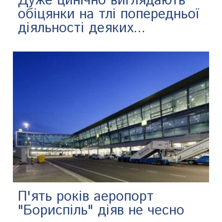
Дуже цинічно виглядають
обіцянки на тлі попередньої
діяльності деяких...
П'ять років аеропорт
"Бориспіль" діяв не чесно