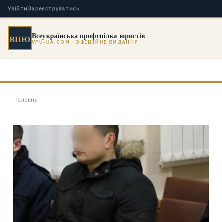
Увійти
Зареєструватись
Всеукраїнська профспілка юристів
ВПЮ
VPU-UA.COM · ОФІЦІЙНЕ ВИДАННЯ
Головна