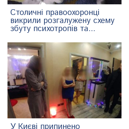
Столичні правоохоронці
викрили розгалужену схему
збуту психотропів та...
У Києві припинено