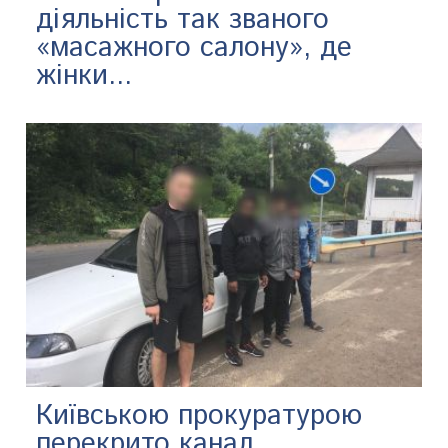
діяльність так званого
«масажного салону», де
жінки...
Київською прокуратурою
перекрито канал