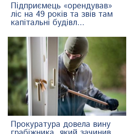
​Підприємець «орендував»
ліс на 49 років та звів там
капітальні будівл...
​Прокуратура довела вину
грабіжника, який зачинив