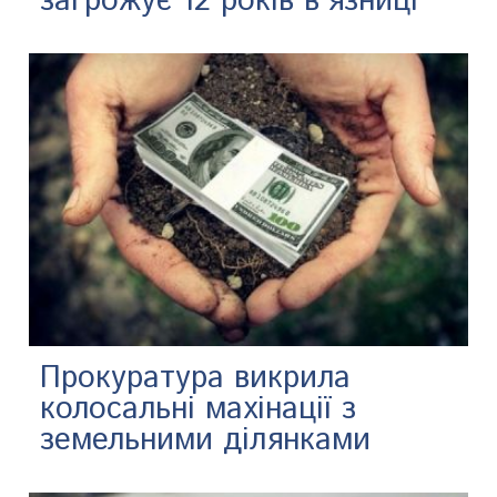
загрожує 12 років в‘язниці
Прокуратура викрила
колосальні махінації з
земельними ділянками