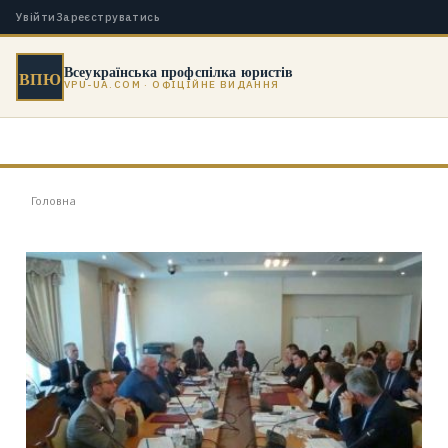
Увійти
Зареєструватись
Всеукраїнська профспілка юристів
ВПЮ
VPU-UA.COM · ОФІЦІЙНЕ ВИДАННЯ
Головна