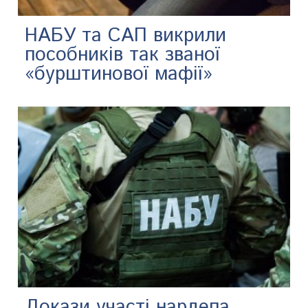
НАБУ та САП викрили
пособників так званої
«бурштинової мафії»
Докази участі нардепа