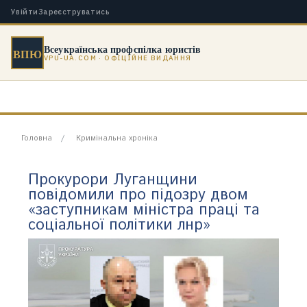
Увійти
Зареєструватись
Всеукраїнська профспілка юристів
ВПЮ
VPU-UA.COM · ОФІЦІЙНЕ ВИДАННЯ
Головна
Кримінальна хроніка
Прокурори Луганщини
повідомили про підозру двом
«заступникам міністра праці та
соціальної політики лнр»