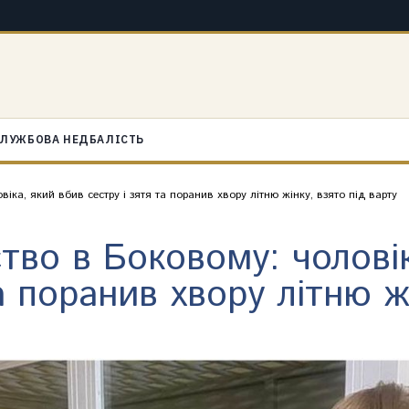
ЛУЖБОВА НЕДБАЛІСТЬ
ка, який вбив сестру і зятя та поранив хвору літню жінку, взято під варту
тво в Боковому: чолові
а поранив хвору літню ж