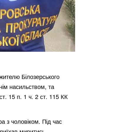
 жителю Білозерського
нім насильством, та
т. 15 п. 1 ч. 2 ст. 115 КК
а з чоловіком. Під час
приїхав миритись.