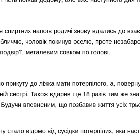
ня спиртних напоїв родичі знову вдались до вз
 обличчю, чоловік покинув оселю, проте незаба
подвір’ї, металевим совком по голові.
ею прикуту до ліжка мати потерпілого, а, поверн
ній сестрі. Також вдарив ще 18 разів тим же зн
 Будучи впевненим, що позбавив життя усіх трь
ту стало відомо від сусідки потерпілих, яка на