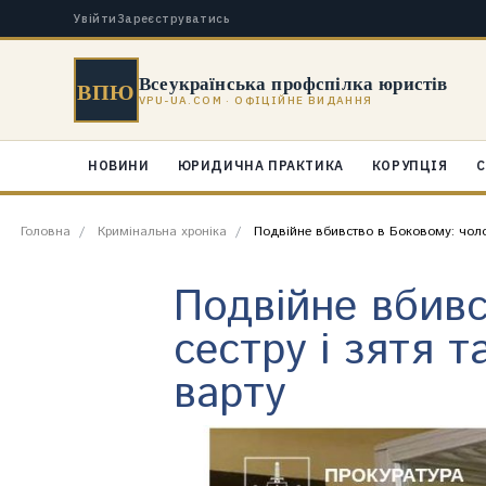
Увійти
Зареєструватись
Всеукраїнська профспілка юристів
ВПЮ
VPU-UA.COM · ОФІЦІЙНЕ ВИДАННЯ
НОВИНИ
ЮРИДИЧНА ПРАКТИКА
КОРУПЦІЯ
С
Головна
Кримінальна хроніка
Подвійне вбивство в Боковому: чолові
Подвійне вбивс
сестру і зятя т
варту