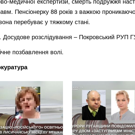
ово-медичної експертизи, смерть подружжя нас
равм. Пенсіонерку 88 років з важкою проникаю
 вона перебуває у тяжкому стані.
у. Досудове розслідування – Покровський РУП Г
чне позбавлення волі.
окуратура