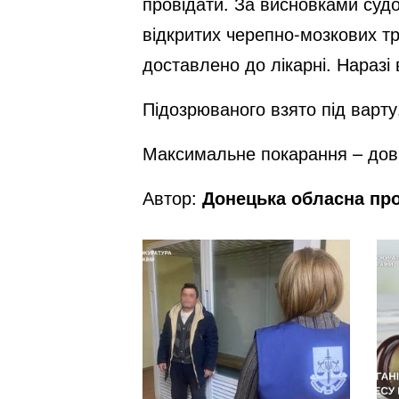
провідати. За висновками суд
відкритих черепно-мозкових т
доставлено до лікарні. Наразі
Підозрюваного взято під варт
Максимальне покарання – дові
Автор:
Донецька обласна пр