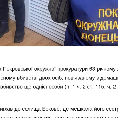
а Покровської окружної прокуратури 63-річному
сному вбивстві двох осіб, пов’язаному з домаш
ивство ще однієї особи (п. 1 ч. 2 ст. 115, ч. 2 с
риїхав до селища Бокове, де мешкала його сестр
і гість поїхав додому, але вже наступного дня 