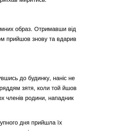
аємних образ. Отримавши від
ром прийшов знову та вдарив
увшись до будинку, наніс не
аряддям зятя, коли той йшов
ох членів родини, нападник
ступного дня прийшла їх