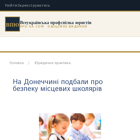
Увійти
Зареєструватись
Всеукраїнська профспілка юристів
ВПЮ
VPU-UA.COM · ОФІЦІЙНЕ ВИДАННЯ
Головна
Юридична практика
На Донеччині подбали про
безпеку місцевих школярів