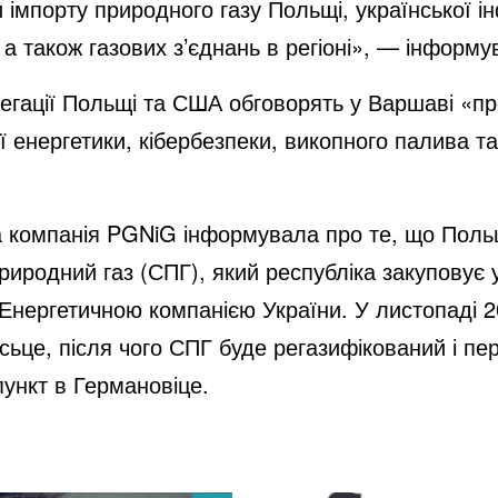
и імпорту природного газу Польщі, української і
а також газових з’єднань в регіоні», — інформ
егації Польщі та США обговорять у Варшаві «п
ої енергетики, кібербезпеки, викопного палива т
а компанія PGNiG інформувала про те, що Поль
риродний газ (СПГ), який республіка закуповує
 Енергетичною компанією України. У листопаді 
йсьце, після чого СПГ буде регазифікований і 
пункт в Германовіце.