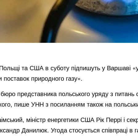
 Польщі та США в суботу підпишуть у Варшаві «
и поставок природного газу».
бюро представника польського уряду з питань с
ого, пише УНН з посиланням також на польський
мський, міністр енергетики США Рік Перрі і сек
ксандр Данилюк. Угода стосується співпраці в г