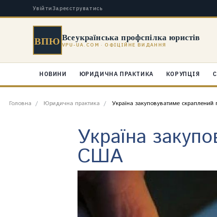
Увійти
Зареєструватись
Всеукраїнська профспілка юристів
ВПЮ
VPU-UA.COM · ОФІЦІЙНЕ ВИДАННЯ
НОВИНИ
ЮРИДИЧНА ПРАКТИКА
КОРУПЦІЯ
С
Головна
Юридична практика
Україна закуповуватиме скраплений 
Україна закупо
США