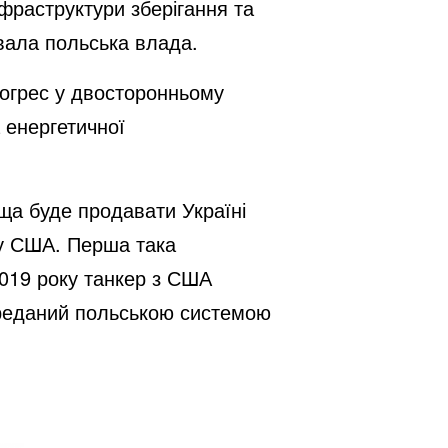
нфраструктури зберігання та
увала польська влада.
рогрес у двосторонньому
а енергетичної
ща буде продавати Україні
 у США. Перша така
2019 року танкер з США
переданий польською системою