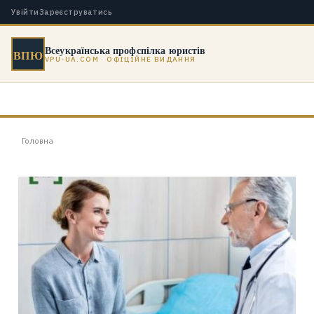
Увійти
Зареєструватись
Всеукраїнська профспілка юристів
ВПЮ
VPU-UA.COM · ОФІЦІЙНЕ ВИДАННЯ
Головна