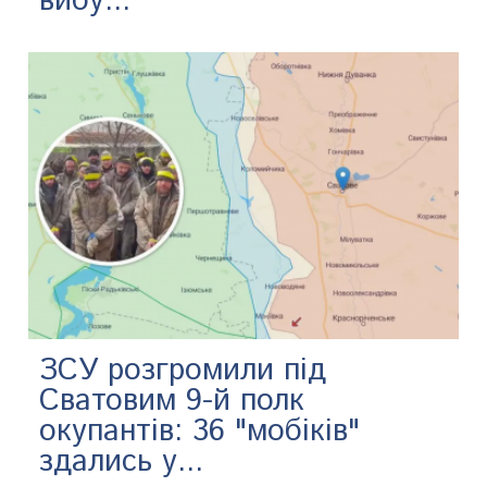
вибу...
ЗСУ розгромили під
Сватовим 9-й полк
окупантів: 36 "мобіків"
здались у...