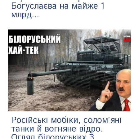
Богуслаєва на майже 1
млрд...
Російські мобіки, солом’яні
танки й вогняне відро.
Огляд білоруських З...