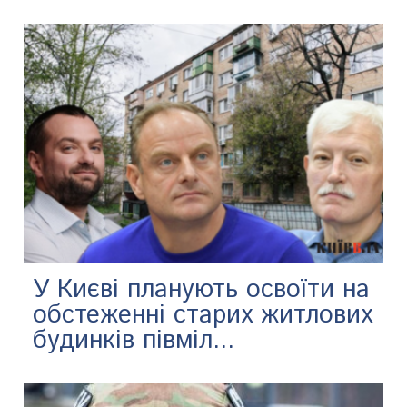
У Києві планують освоїти на
обстеженні старих житлових
будинків півміл...