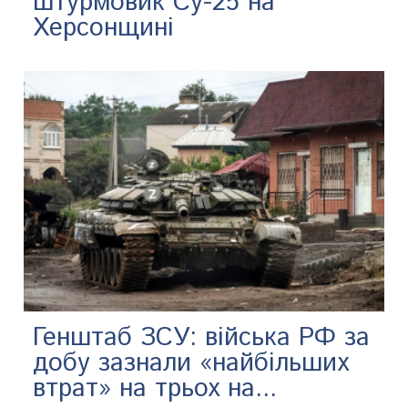
штурмовик Су-25 на
Херсонщині
Генштаб ЗСУ: війська РФ за
добу зазнали «найбільших
втрат» на трьох на...