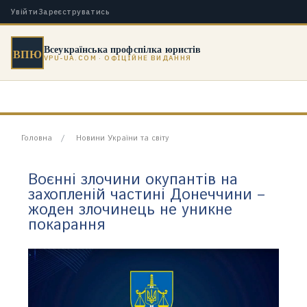
Увійти
Зареєструватись
Всеукраїнська профспілка юристів
ВПЮ
VPU-UA.COM · ОФІЦІЙНЕ ВИДАННЯ
Головна
Новини України та світу
Воєнні злочини окупантів на
захопленій частині Донеччини –
жоден злочинець не уникне
покарання