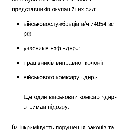
представників окупаційних сил:
військовослужбовців в/ч 74854 зс
рф;
учасників нзф «днр»;
працівників виправної колонії;
військового комісару «днр».
Ще один військовий комісар «днр»
отримав підозру.
Їм інкримінують порушення законів та