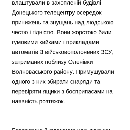
влаштували в захопленій будівлі
Донецького телецентру осередок
принижень та знущань над людською
честю і гідністю. Вони жорстоко били
гумовими кийками і прикладами
автоматів 3 військовополонених ЗСУ,
затриманих поблизу Оленівки
Волноваського району. Примушували
одного з них збирати снаряди та
перевіряти ящики з боєприпасами на
наявність розтяжок.
Беззаконня й знущання над людьми