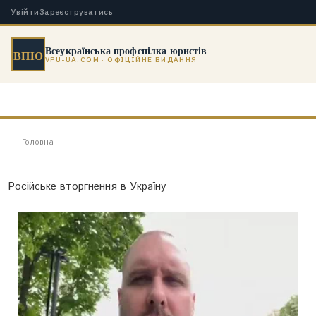
Увійти
Зареєструватись
Всеукраїнська профспілка юристів
ВПЮ
VPU-UA.COM · ОФІЦІЙНЕ ВИДАННЯ
Головна
Російське вторгнення в Україну