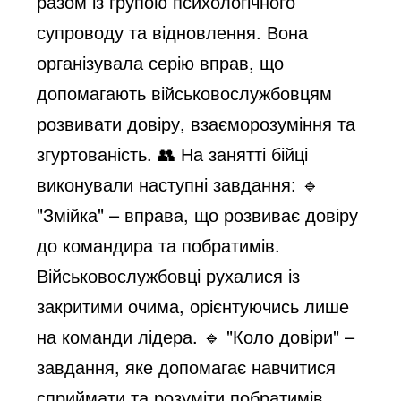
разом із групою психологічного
e
супроводу та відновлення. Вона
організувала серію вправ, що
o
допомагають військовослужбовцям
розвивати довіру, взаєморозуміння та
згуртованість.
👥 На занятті бійці
виконували наступні завдання: 🔹
"Змійка" – вправа, що розвиває довіру
до командира та побратимів.
Військовослужбовці рухалися із
закритими очима, орієнтуючись лише
на команди лідера. 🔹 "Коло довіри" –
завдання, яке допомагає навчитися
сприймати та розуміти побратимів