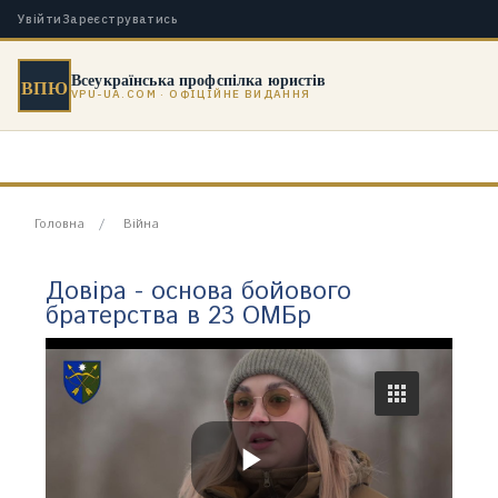
Увійти
Зареєструватись
Всеукраїнська профспілка юристів
ВПЮ
VPU-UA.COM · ОФІЦІЙНЕ ВИДАННЯ
Головна
Війна
Довіра - основа бойового
братерства в 23 ОМБр