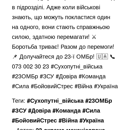
в підрозділі. Адже коли військові
знають, що можуть покластися один
на одного, вони стають справжньою
силою, здатною перемагати!
⚔
Боротьба триває! Разом до перемоги!
📌 Долучайтеся до 23-ї ОМБр! 🇺🇦 📞
073 002 30 23
#Сухопутні_війська
#23ОМБр
#ЗСУ
#Довіра
#Команда
#Сила
#БойовийСтрес
#Війна
#Україна
Теги:
#Сухопутні_війська #23ОМБр
#ЗСУ #Довіра #Команда #Сила
#БойовийСтрес #Війна #Україна
Автор:
23 окрема механізована