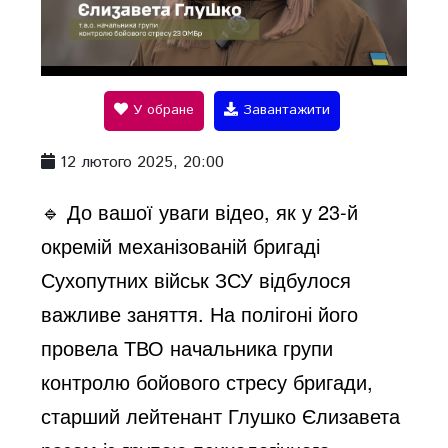
P
l
У обране
Завантажити
a
12 лютого 2025, 20:00
y
🔹 До вашої уваги відео, як у 23-й
окремій механізованій бригаді
V
Сухопутних військ ЗСУ відбулося
важливе заняття. На полігоні його
i
провела ТВО начальника групи
контролю бойового стресу бригади,
d
старший лейтенант Глушко Єлизавета