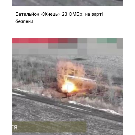
Батальйон «Жнець» 23 ОМБр: на варті
безпеки