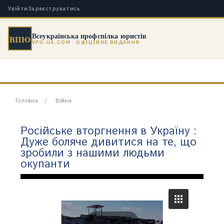
Увійти
Зареєструватись
Всеукраїнська профспілка юристів
ВПЮ
VPU-UA.COM · ОФІЦІЙНЕ ВИДАННЯ
Головна
Війна
Російське вторгнення в Україну :
Дуже боляче дивитися на те, що
зробили з нашими людьми
окупанти