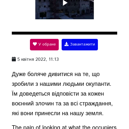
P
l
У обране
Завантажити
a
5 квітня 2022, 11:13
y
Дуже боляче дивитися на те, що
зробили з нашими людьми окупанти.
V
Їм доведеться відповісти за кожен
воєнний злочин та за всі страждання,
i
які вони принесли на нашу земля.
The pain of looking at what the occupiers