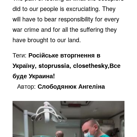
d
did to our people is excruciating. They
will have to bear responsibility for every
e
war crime and for all the suffering they
have brought to our land.
o
Теги:
Російське вторгнення в
Україну, stoprussia, closethesky,Все
буде Украина!
Автор:
Слободянюк Ангеліна