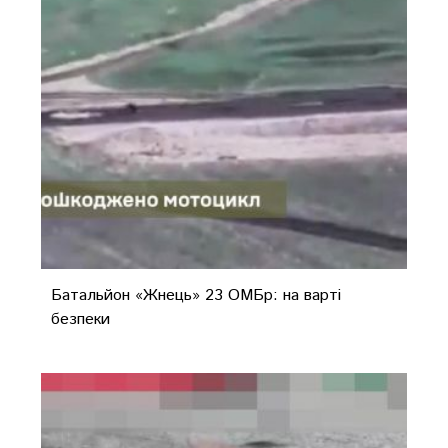
Батальйон «Жнець» 23 ОМБр: на варті
безпеки