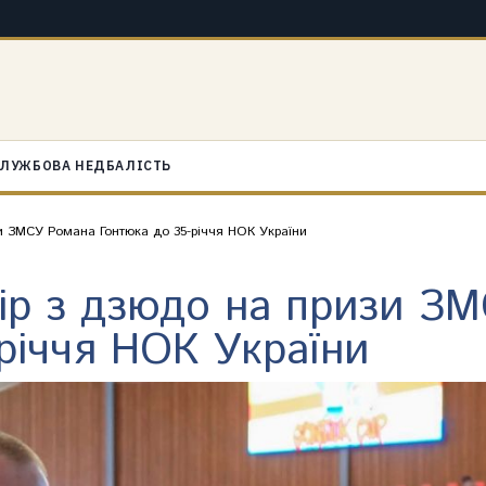
ЛУЖБОВА НЕДБАЛІСТЬ
зи ЗМСУ Романа Гонтюка до 35-річчя НОК України
нір з дзюдо на призи З
річчя НОК України