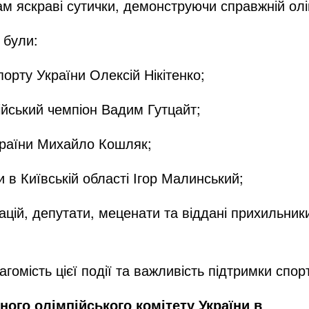
м яскраві сутички, демонструючи справжній олі
 були:
порту України Олексій Нікітенко;
ійський чемпіон Вадим Гутцайт;
країни Михайло Кошляк;
 в Київській області Ігор Малинський;
ій, депутати, меценати та віддані прихильники
гомість цієї події та важливість підтримки спорт
ного олімпійського комітету України в