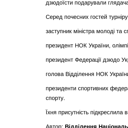
дзюдоїсти подарували глядача
Серед почесних гостей турніру
заступник міністра молоді та с
президент НОК України, олімп
президент Федерації дзюдо У
голова Відділення НОК України
президенти спортивних федерац
спорту.
Їхня присутність підкреслила ва
Автор:
Відділення Національ