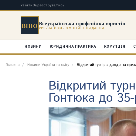
Увійти
Зареєструватись
Всеукраїнська профспілка юристів
ВПЮ
VPU-UA.COM · ОФІЦІЙНЕ ВИДАННЯ
НОВИНИ
ЮРИДИЧНА ПРАКТИКА
КОРУПЦІЯ
С
Головна
Новини України та світу
Відкритий турнір з дзюдо на при
Відкритий тур
Гонтюка до 35-