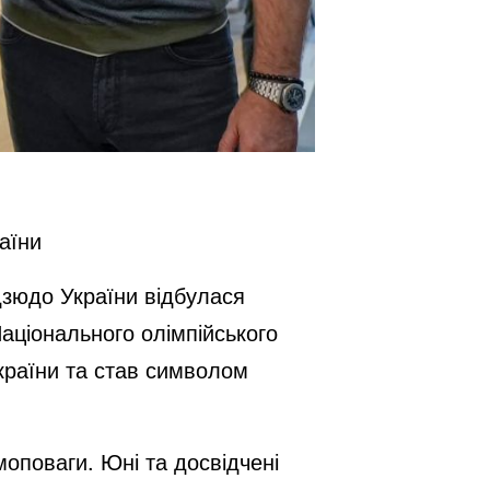
аїни
 дзюдо України відбулася
аціонального олімпійського
 країни та став символом
оповаги. Юні та досвідчені