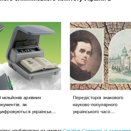
0 мільйонів архівних
Передісторія знакового
окументів: як
науково-популярного
цифровуються українськ...
українського часо...
орінці опубліковано на умовах
Creative Commons із зазначенн