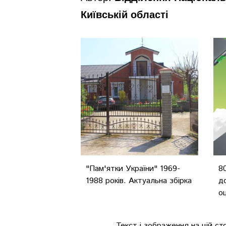
Київській області
"Пам'ятки України" 1969-
8
1988 років. Актуальна збірка
д
о
Текст і зображення на цій ст