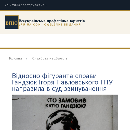
Увійти
Зареєструватись
Всеукраїнська профспілка юристів
ВПЮ
VPU-UA.COM · ОФІЦІЙНЕ ВИДАННЯ
Головна
Службова недбалість
Відносно фігуранта справи
Гандзюк Ігоря Павловського ГПУ
направила в суд звинувачення