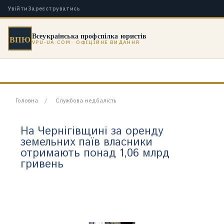
Увійти
Зареєструватись
Всеукраїнська профспілка юристів
ВПЮ
VPU-UA.COM · ОФІЦІЙНЕ ВИДАННЯ
Головна
Службова недбалість
На Чернігівщині за оренду
земельних паїв власники
отримають понад 1,06 млрд
гривень