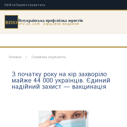
Увійти
Зареєструватись
Всеукраїнська профспілка юристів
ВПЮ
VPU-UA.COM · ОФІЦІЙНЕ ВИДАННЯ
Головна
Службова недбалість
З початку року на кір захворіло
майже 44 000 українців. Єдиний
надійний захист — вакцинація