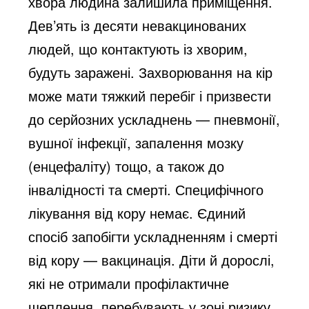
хвора людина залишила приміщення.
Дев’ять із десяти невакцинованих
людей, що контактують із хворим,
будуть заражені. Захворювання на кір
може мати тяжкий перебіг і призвести
до серйозних ускладнень — пневмонії,
вушної інфекції, запалення мозку
(енцефаліту) тощо, а також до
інвалідності та смерті. Специфічного
лікування від кору немає. Єдиний
спосіб запобігти ускладненням і смерті
від кору —
вакцинація
. Діти й дорослі,
які не отримали профілактичне
щеплення, перебувають у зоні ризику.