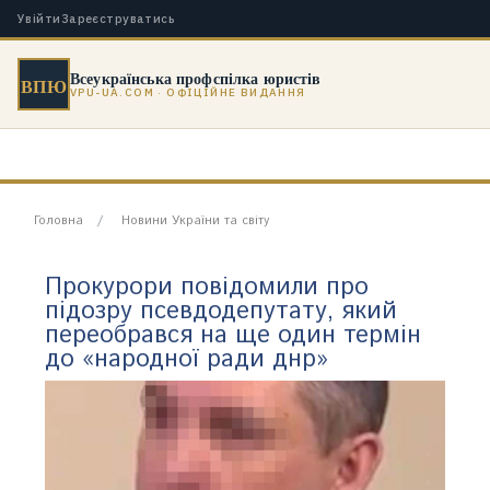
Увійти
Зареєструватись
Всеукраїнська профспілка юристів
ВПЮ
VPU-UA.COM · ОФІЦІЙНЕ ВИДАННЯ
Головна
Новини України та світу
Прокурори повідомили про
підозру псевдодепутату, який
переобрався на ще один термін
до «народної ради днр»