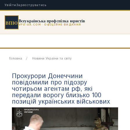
Увійти
Зареєструватись
Всеукраїнська профспілка юристів
ВПЮ
VPU-UA.COM · ОФІЦІЙНЕ ВИДАННЯ
Головна
Новини України та світу
Прокурори Донеччини
повідомили про підозру
чотирьом агентам рф, які
передали ворогу близько 100
позицій українських військових