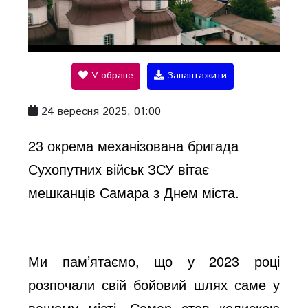
P
l
У обране
Завантажити
a
24 вересня 2025, 01:00
y
23 окрема механізована бригада
Сухопутних військ ЗСУ вітає
V
мешканців Самара з Днем міста.
i
Ми пам’ятаємо, що у 2023 році
d
розпочали свій бойовий шлях саме у
вашому місті. Самар став колискою