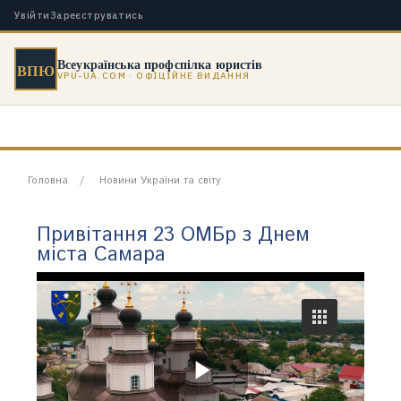
Увійти
Зареєструватись
Всеукраїнська профспілка юристів
ВПЮ
VPU-UA.COM · ОФІЦІЙНЕ ВИДАННЯ
Головна
Новини України та світу
Привітання 23 ОМБр з Днем
міста Самара