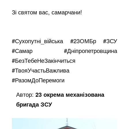
Зі святом вас, самарчани!
#Сухопутні_війська
#23ОМБр
#ЗСУ
#Самар
#Дніпропетровщина
#БезТебеНеЗакінчиться
#ТвояУчастьВажлива
#РазомДоПеремоги
Автор:
23 окрема механізована
бригада ЗСУ