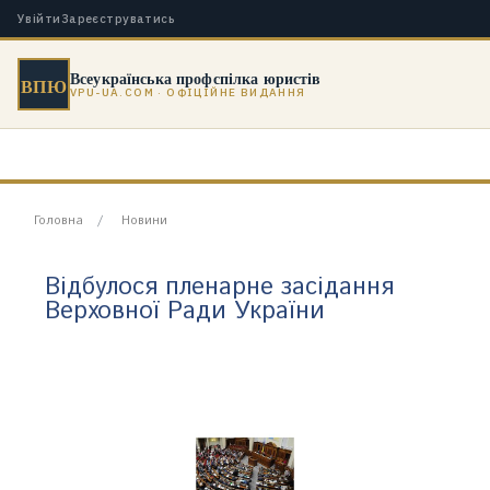
Увійти
Зареєструватись
Всеукраїнська профспілка юристів
ВПЮ
VPU-UA.COM · ОФІЦІЙНЕ ВИДАННЯ
Головна
Новини
​Відбулося пленарне засідання
Верховної Ради України