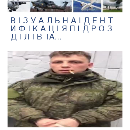
В І З У А Л Ь Н А І Д Е Н Т
И Ф І К А Ц І Я П І Д Р О З
Д І Л І В ТА...