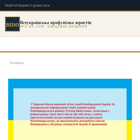
Увійти
Зареєструватись
Всеукраїнська профспілка юристів
ВПЮ
VPU-UA.COM · ОФІЦІЙНЕ ВИДАННЯ
Головна