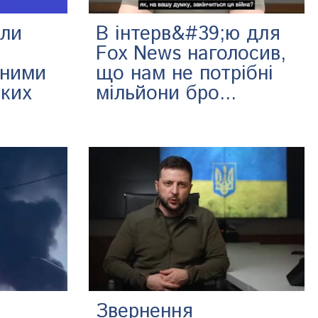
или
В інтерв&#39;ю для
Fox News наголосив,
аними
що нам не потрібні
ьких
мільйони бро...
Звернення