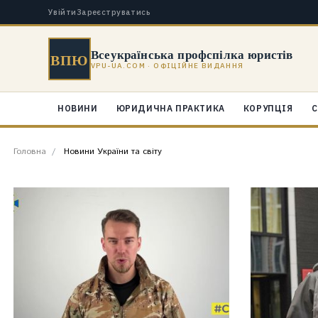
Увійти
Зареєструватись
Всеукраїнська профспілка юристів
ВПЮ
VPU-UA.COM · ОФІЦІЙНЕ ВИДАННЯ
НОВИНИ
ЮРИДИЧНА ПРАКТИКА
КОРУПЦІЯ
С
Головна
Новини України та світу