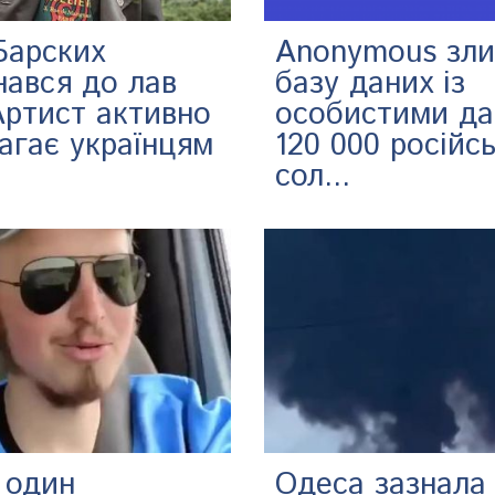
Барских
Anonymous зл
нався до лав
базу даних із
Артист активно
особистими д
агає українцям
120 000 російс
сол...
 один
Одеса зазнала