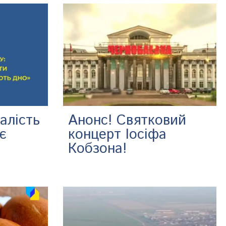
алість
Анонс! Святковий
є
концерт Іосіфа
Кобзона!