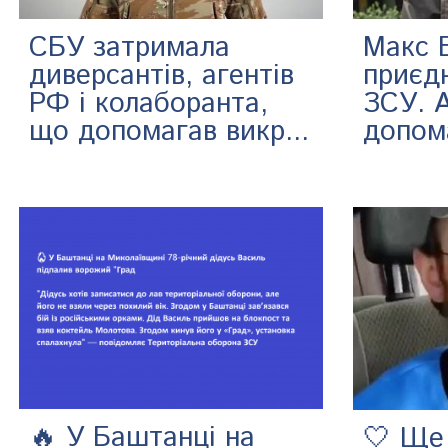
Макс 
СБУ затримала
приєд
диверсантів, агентів
ЗСУ. 
РФ і колаборанта,
допом
що допомагав викр...
🔥 У Баштанці на
🤍 Ще