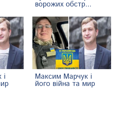
ворожих обстр...
 і
Максим Марчук і
мир
його війна та мир