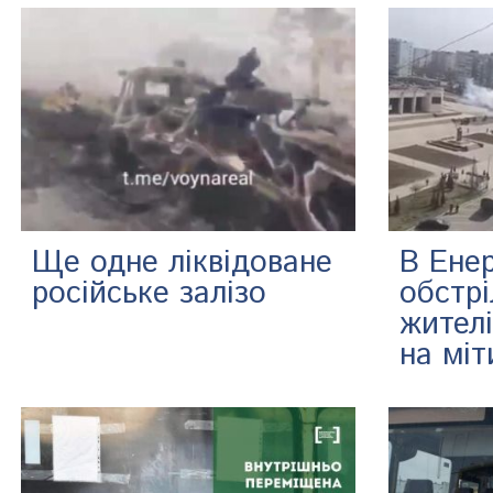
Ще одне ліквідоване
В Енер
російське залізо
обстр
жителі
на міт