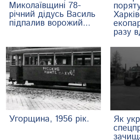
Миколаївщині 78-
порят
річний дідусь Василь
Харкі
підпалив ворожий...
екопа
разу в
Угорщина, 1956 рік.
Як укр
спецп
зачищ