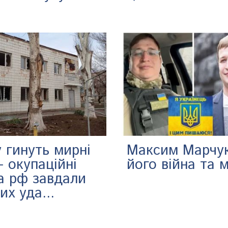
у гинуть мирні
Максим Марчук
 окупаційні
його війна та 
а рф завдали
их уда...