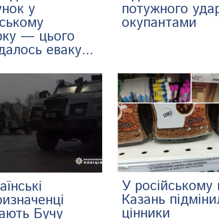
унок у
потужного уда
вському
окупантами
рку — цього
далось еваку...
У російському 
аїнські
Казань підміни
ризначенці
цінники
ають Бучу