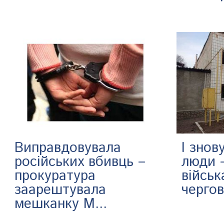
Виправдовувала
І знов
російських вбивць –
люди –
прокуратура
військ
заарештувала
чергов
мешканку М...