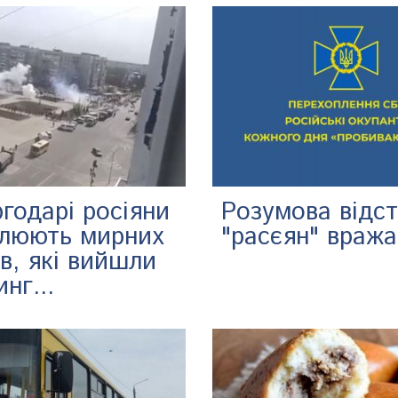
годарі росіяни
Розумова відст
ілюють мирних
"расєян" вража
в, які вийшли
инг...