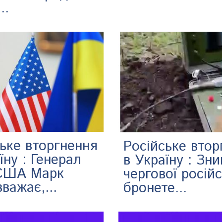
..
ьке вторгнення
Російське втор
їну : Генерал
в Україну : Зн
 США Марк
чергової російс
вважає,...
бронете...