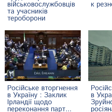
військовослужбовців
к резн
та учасників
тероборони
Російс
Російське вторгнення
в Укра
в Україну : Заклик
Зруйн
Ірландії щодо
росія
переконання парт...