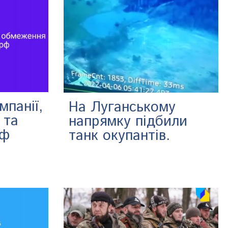
мпанії,
На Луганському
 та
напрямку підбили
рф
танк окупантів.