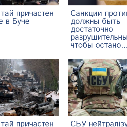
итай причастен
Санкции проти
е в Буче
должны быть
достаточно
разрушительн
чтобы остано..
итай причастен
СБУ нейтраліз