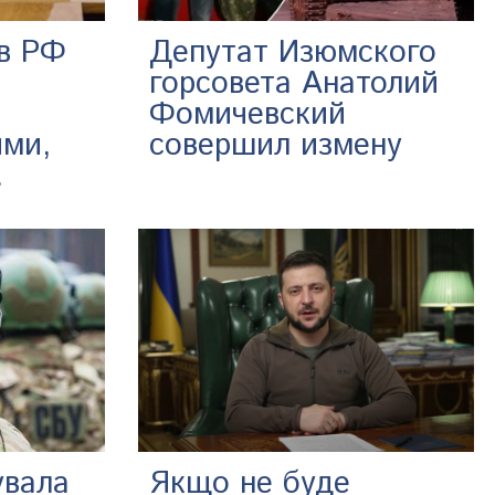
в РФ
Депутат Изюмского
горсовета Анатолий
Фомичевский
ыми,
совершил измену
.
увала
Якщо не буде