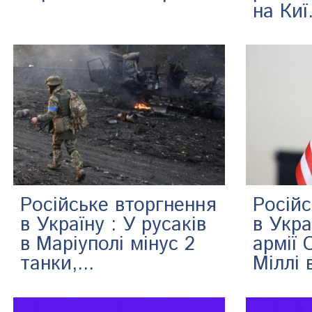
на Киї.
Російське вторгнення
Російс
в Україну : У русаків
в Укра
в Маріуполі мінус 2
армії
танки,...
Міллі 