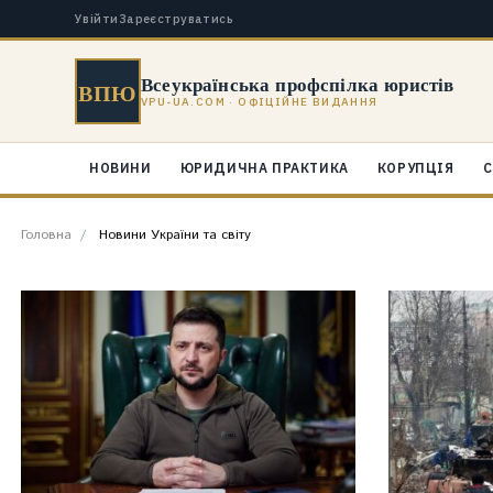
Увійти
Зареєструватись
Всеукраїнська профспілка юристів
ВПЮ
VPU-UA.COM · ОФІЦІЙНЕ ВИДАННЯ
НОВИНИ
ЮРИДИЧНА ПРАКТИКА
КОРУПЦІЯ
С
Головна
Новини України та світу