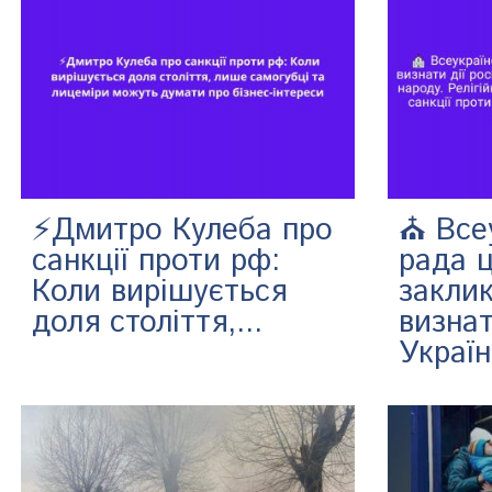
⚡️Дмитро Кулеба про
⛪️ Все
санкції проти рф:
рада 
Коли вирішується
заклик
доля століття,...
визнат
Україн.