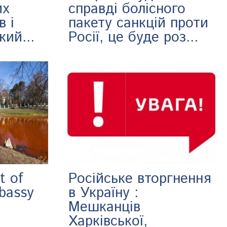
их
справді болісного
в і
пакету санкцій проти
кий...
Росії, це буде роз...
t of
Російське вторгнення
bassy
в Україну :
Мешканців
Харківської,