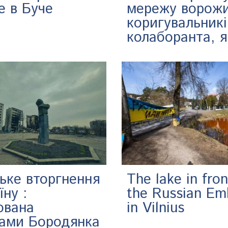
е в Буче
мережу ворож
коригувальникі
колаборанта, я
ьке вторгнення
The lake in fron
їну :
the Russian Em
ована
in Vilnius
нами Бородянка