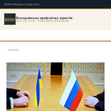
Увійти
Зареєструватись
Всеукраїнська профспілка юристів
ВПЮ
VPU-UA.COM · ОФІЦІЙНЕ ВИДАННЯ
Головна