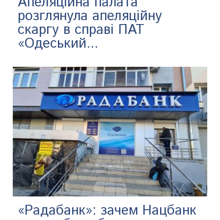
Апеляційна палата
розглянула апеляційну
скаргу в справі ПАТ
«Одеський...
«Радабанк»: зачем Нацбанк