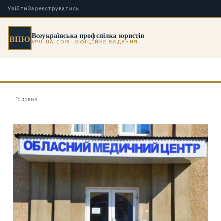
Увійти
Зареєструватись
Всеукраїнська профспілка юристів
ВПЮ
VPU-UA.COM · ОФІЦІЙНЕ ВИДАННЯ
Головна