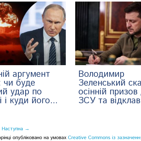
ній аргумент
Володимир
: чи буде
Зеленський ск
ий удар по
осінній призов
і і куди його...
ЗСУ та відклав
Наступна →
орінці опубліковано на умовах
Creative Commons із зазначенн