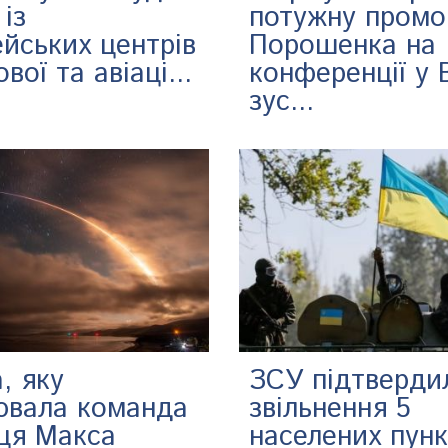
із
потужну промо
йських центрів
Порошенка на
вої та авіаці...
конференції у В
зус...
, яку
ЗСУ підтверди
ювала команда
звільнення 5
нця Макса
населених пунк