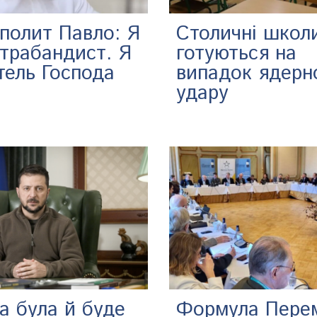
полит Павло: Я
Столичні школ
нтрабандист. Я
готуються на
тель Господа
випадок ядерн
удару
а була й буде
Формула Пере