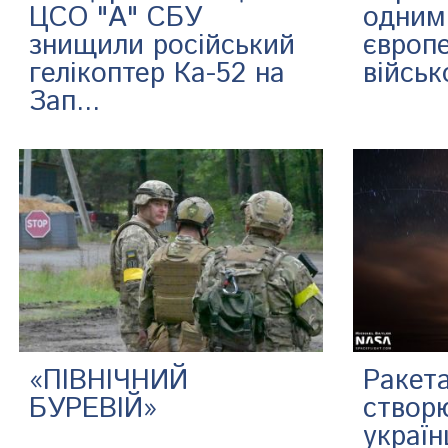
ЦСО "А" СБУ
одним 
знищили російський
європе
гелікоптер Ка-52 на
військо
Зап...
«ПІВНІЧНИЙ
Ракета
БУРЕВІЙ»
створ
украї