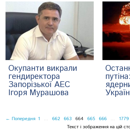
Окупанти викрали
Остан
гендиректора
путіна
Запорізької АЕС
ядерн
Ігоря Мурашова
Україн
← Попередня
1
662
663
664
665
666
1779
…
…
Текст і зображення на цій ст