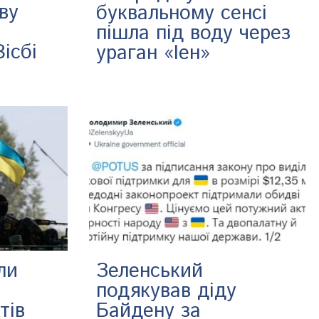
ву
буквальному сенсі
пішла під воду через
ісбі
ураган «Іен»
ли
Зеленський
подякував діду
тів
Байдену за