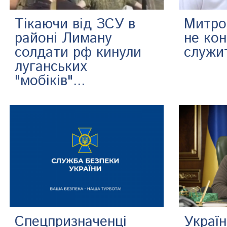
Тікаючи від ЗСУ в
Митро
районі Лиману
не ко
солдати рф кинули
служи
луганських
"мобіків"...
Спецпризначенці
Україн