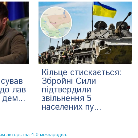
Кільце стискається:
асував
Збройні Сили
 до лав
підтвердили
 дем...
звільнення 5
населених пу...
ям авторства 4.0 міжнародна.