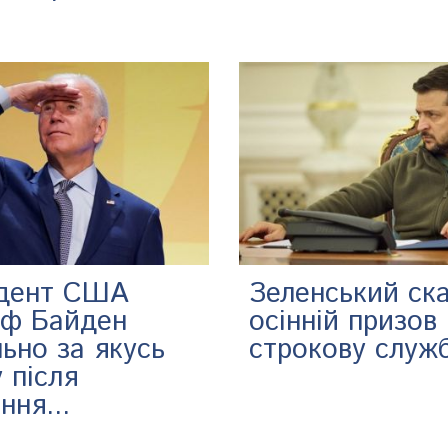
дент США
Зеленський ск
ф Байден
осінній призов
ьно за якусь
строкову служ
 після
ння...