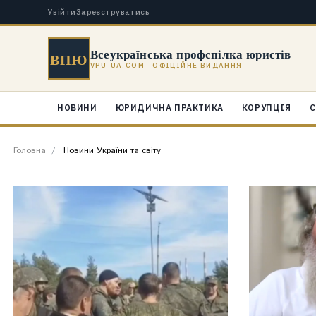
Увійти
Зареєструватись
Всеукраїнська профспілка юристів
ВПЮ
VPU-UA.COM · ОФІЦІЙНЕ ВИДАННЯ
НОВИНИ
ЮРИДИЧНА ПРАКТИКА
КОРУПЦІЯ
С
Головна
Новини України та світу