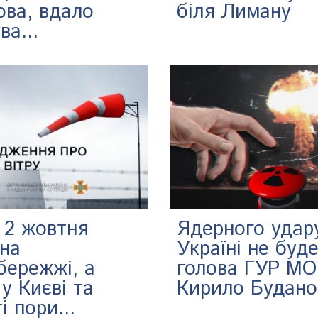
ова, вдало
біля Лиману
ва...
 2 жовтня
Ядерного удар
 на
Україні не буде
бережжі, а
голова ГУР МО
у Києві та
Кирило Будано
і пори...