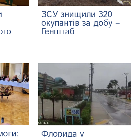
и
ЗСУ знищили 320
окупантів за добу –
ого
Генштаб
моги:
Флорида у