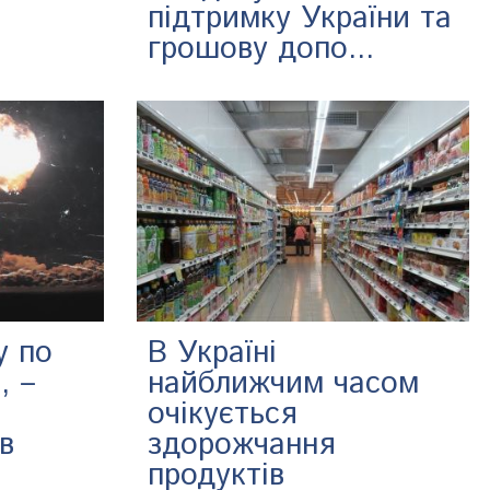
підтримку України та
грошову допо...
у по
В Україні
, –
найближчим часом
очікується
в
здорожчання
продуктів