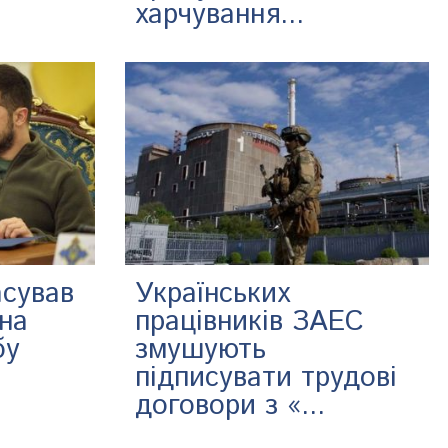
харчування...
асував
Українських
 на
працівників ЗАЕС
бу
змушують
підписувати трудові
договори з «...