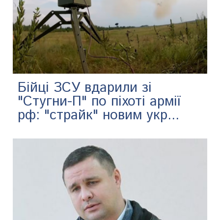
Бійці ЗСУ вдарили зі
"Стугни-П" по піхоті армії
рф: "страйк" новим укр...