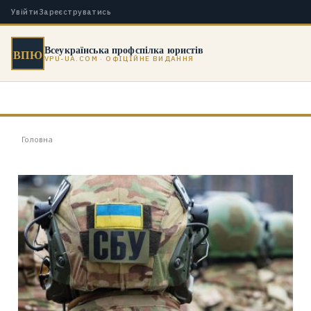
Увійти
Зареєструватись
Всеукраїнська профспілка юристів
ВПЮ
VPU-UA.COM · ОФІЦІЙНЕ ВИДАННЯ
Головна