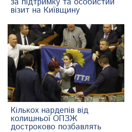
за підтримку та особистий
візит на Київщину
Кількох нардепів від
колишньої ОПЗЖ
достроково позбавлять