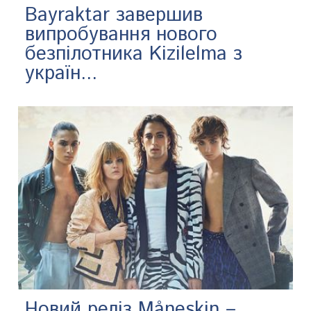
Bayraktar завершив
випробування нового
безпілотника Kizilelma з
україн...
Новий реліз Måneskin –