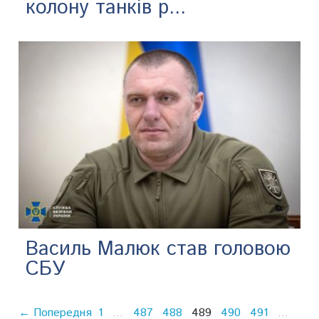
колону танків р...
Василь Малюк став головою
СБУ
← Попередня
1
487
488
489
490
491
…
…