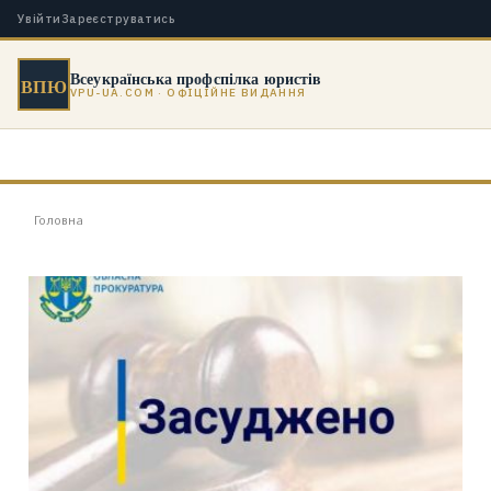
Увійти
Зареєструватись
Всеукраїнська профспілка юристів
ВПЮ
VPU-UA.COM · ОФІЦІЙНЕ ВИДАННЯ
Головна