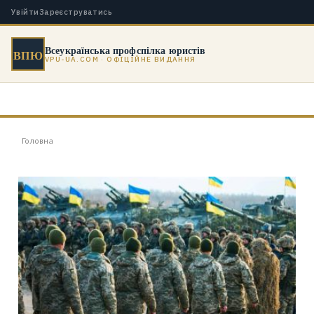
Увійти
Зареєструватись
Всеукраїнська профспілка юристів
ВПЮ
VPU-UA.COM · ОФІЦІЙНЕ ВИДАННЯ
Головна