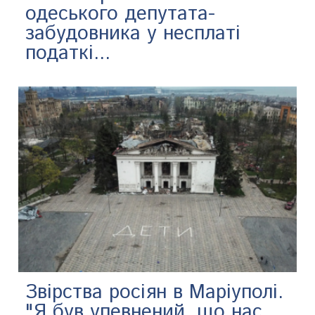
одеського депутата-
забудовника у несплаті
податкі...
Звірства росіян в Маріуполі.
"Я був упевнений, що нас