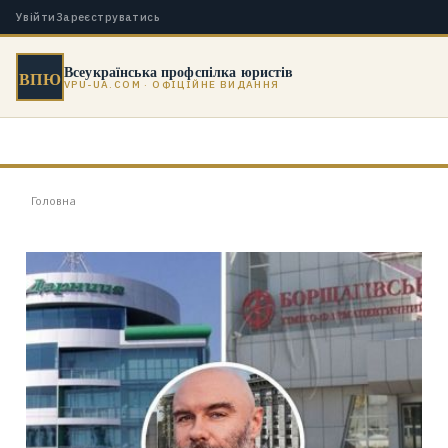
Увійти
Зареєструватись
Всеукраїнська профспілка юристів
ВПЮ
VPU-UA.COM · ОФІЦІЙНЕ ВИДАННЯ
Головна