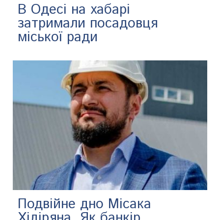
В Одесі на хабарі
затримали посадовця
міської ради
Подвійне дно Місака
Хідіряна. Як банкір