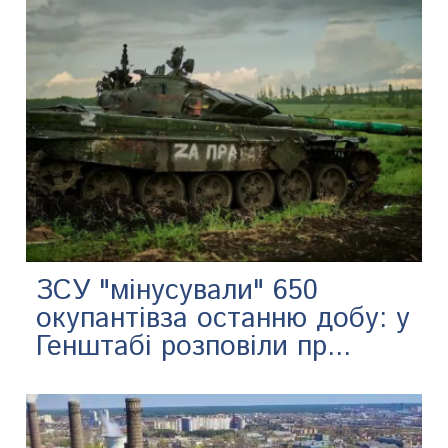
ЗСУ "мінусували" 650
окупантівза останню добу: у
Генштабі розповіли пр...