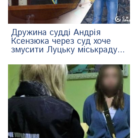
Дружина судді Андрія
Ксензюка через суд хоче
змусити Луцьку міськраду...