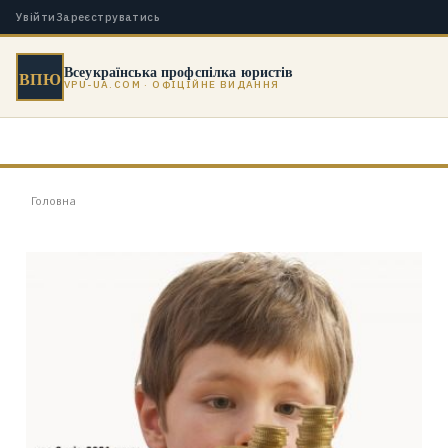
Увійти
Зареєструватись
Всеукраїнська профспілка юристів
ВПЮ
VPU-UA.COM · ОФІЦІЙНЕ ВИДАННЯ
Головна