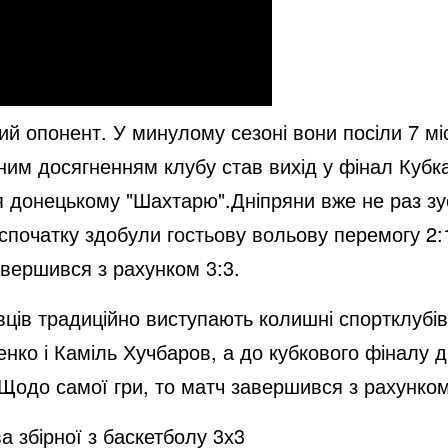
й опонент. У минулому сезоні вони посіли 7 міс
овним досягненням клубу став вихід у фінал Кубк
я донецькому "Шахтарю".Дніпряни вже не раз зус
 спочатку здобули гостьову вольову перемогу 2:
авершився з рахунком 3:3.
вців традиційно виступають колишні спортклубів
нко і Каміль Хучбаров, а до кубкового фіналу
Щодо самої гри, то матч завершився з рахунком
а збірної з баскетболу 3х3