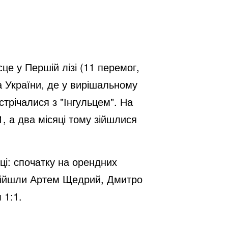
це у Першій лізі (11 перемог,
а України, де у вирішальному
трічалися з "Інгульцем". На
1, а два місяці тому зійшлися
ці: спочатку на орендних
 дійшли Артем Щедрий, Дмитро
 1:1.