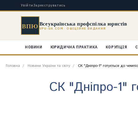
Увійти
Зареєструватись
Всеукраїнська профспілка юристів
ВПЮ
VPU-UA.COM · ОФІЦІЙНЕ ВИДАННЯ
НОВИНИ
ЮРИДИЧНА ПРАКТИКА
КОРУПЦІЯ
С
Головна
Новини України та світу
СК "Дніпро-1" готується до чемпі
СК "Дніпро-1" 