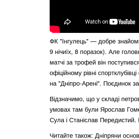
ФК "Інгулець" — добре знайоми
9 нічиїх, 8 поразок). Але гол
матчі за трофей він поступивс
офіційному рівні спортклубівці
на "Дніпро-Арені". Поєдинок з
Відзначимо, що у складі петро
умовах там були Ярослав Гоме
Сула і Станіслав Передистий. 
Читайте також:
Дніпряни основ