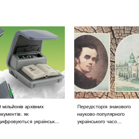
0 мільйонів архівних
Передісторія знакового
окументів: як
науково-популярного
цифровуються українськ...
українського часо...