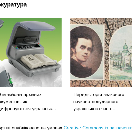
окуратура
0 мільйонів архівних
Передісторія знакового
окументів: як
науково-популярного
цифровуються українськ...
українського часо...
орінці опубліковано на умовах
Creative Commons із зазначенн