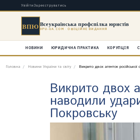
Увійти
Зареєструватись
Всеукраїнська профспілка юристів
ВПЮ
VPU-UA.COM · ОФІЦІЙНЕ ВИДАННЯ
НОВИНИ
ЮРИДИЧНА ПРАКТИКА
КОРУПЦІЯ
С
Головна
Новини України та світу
Викрито двох агенток російської
Викрито двох а
наводили удар
Покровську