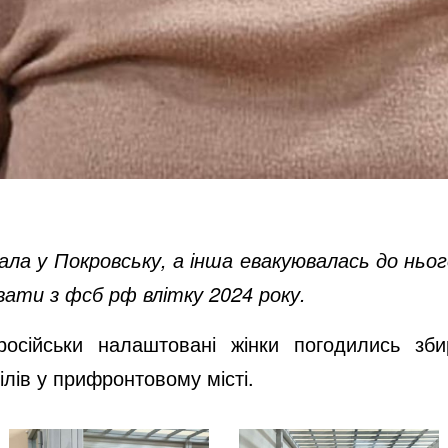
ала у Покровську, а інша евакуювалась до ньог
вати з фсб рф влітку 2024 року.
осійськи налаштовані жінки погодились зб
ілів у прифронтовому місті.