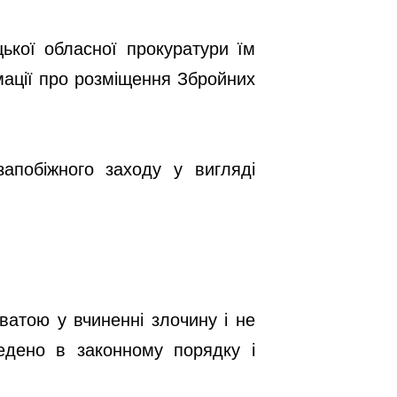
цької обласної прокуратури їм
мації про розміщення Збройних
апобіжного заходу у вигляді
ватою у вчиненні злочину і не
едено в законному порядку і