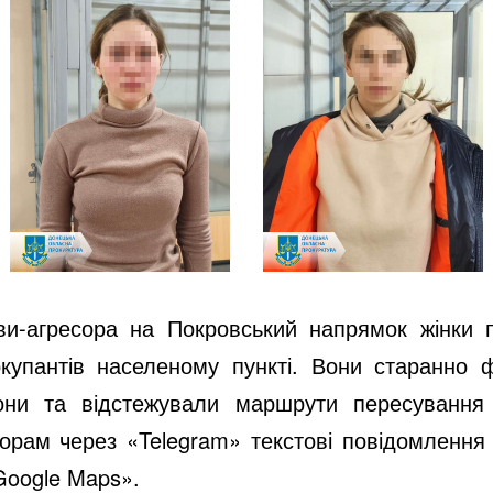
ви-агресора на Покровський напрямок жінки 
купантів населеному пункті. Вони старанно 
ни та відстежували маршрути пересування 
рам через «Telegram» текстові повідомлення щ
Google Maps».