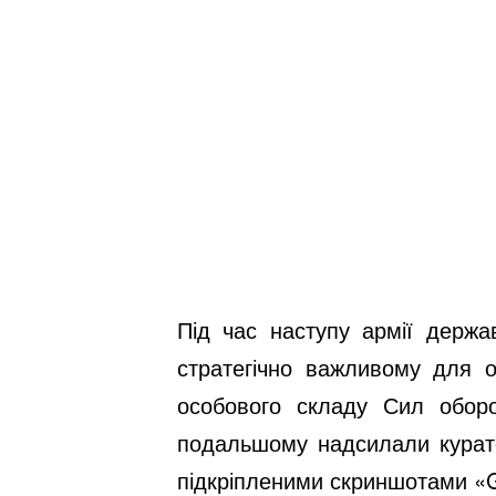
Під час наступу армії держа
стратегічно важливому для о
особового складу Сил оборо
подальшому надсилали курато
підкріпленими скриншотами «