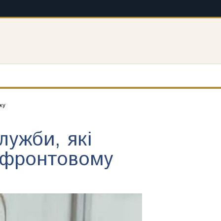
ку
лужби, які
ифронтовому