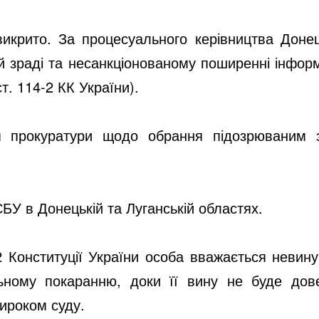
викрито. За процесуального керівництва Доне
й зраді та несанкціонованому поширенні інфор
ст. 114-2 КК України).
 прокуратури щодо обрання підозрюваним з
БУ в Донецькій та Луганській областях.
62 Конституції України особа вважається невину
ьному покаранню, доки її вину не буде дов
ироком суду.