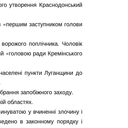
ого утворення Краснодонський
ав «першим заступником голови
 ворожого поплічника. Чоловік
ний «головою ради Кремінського
 населені пункти Луганщини до
.
брання запобіжного заходу.
ій областях.
винуватою у вчиненні злочину і
ведено в законному порядку і