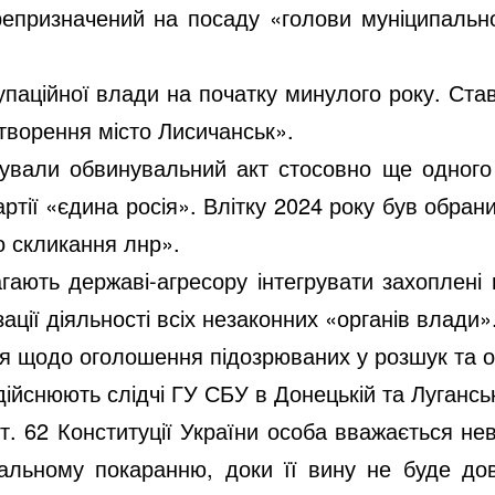
репризначений на посаду «голови муніципальн
упаційної влади на початку минулого року. Ст
утворення місто Лисичанськ».
рували обвинувальний акт стосовно ще одного
ртії «єдина росія». Влітку 2024 року був обра
о скликання лнр».
гають державі-агресору інтегрувати захоплені
ції діяльності всіх незаконних «органів влади»
ня щодо оголошення підозрюваних у розшук та о
ійснюють слідчі ГУ СБУ в Донецькій та Луганськ
т. 62 Конституції України особа вважається не
альному покаранню, доки її вину не буде до