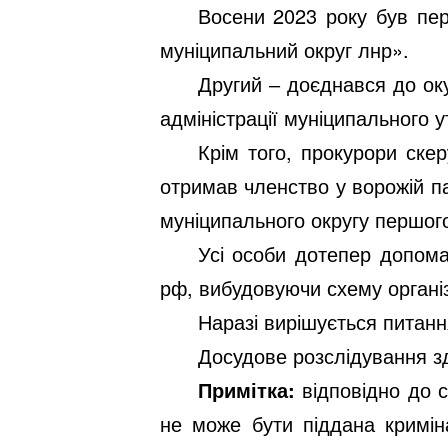
Восени 2023 року був пе
муніципальний округ лнр».
Другий ‒ доєднався до ок
адміністрації муніципального 
Крім того, прокурори ске
отримав членство у ворожій па
муніципального округу першог
Усі особи дотепер допома
рф, вибудовуючи схему організа
Наразі вирішується питан
Досудове розслідування зд
Примітка:
відповідно до с
не може бути піддана кримін