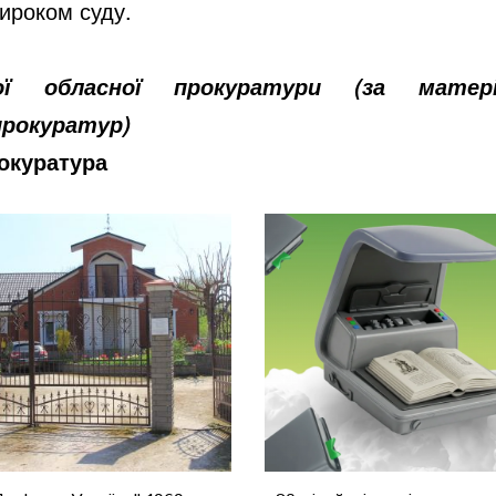
ироком суду.
кої обласної прокуратури (за матер
прокуратур)
окуратура