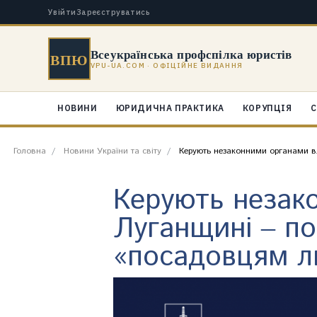
Увійти
Зареєструватись
Всеукраїнська профспілка юристів
ВПЮ
VPU-UA.COM · ОФІЦІЙНЕ ВИДАННЯ
НОВИНИ
ЮРИДИЧНА ПРАКТИКА
КОРУПЦІЯ
С
Головна
Новини України та світу
Керують незаконними органами вл
Керують незак
Луганщині ‒ по
«посадовцям л