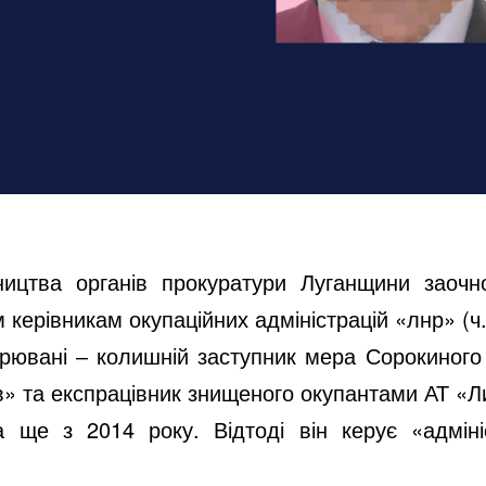
ництва органів прокуратури Луганщини заочн
 керівникам окупаційних адміністрацій «лнр» (ч. 
зрювані ‒ колишній заступник мера Сорокиного
нів» та експрацівник знищеного окупантами АТ «Л
 ще з 2014 року. Відтоді він керує «адміні