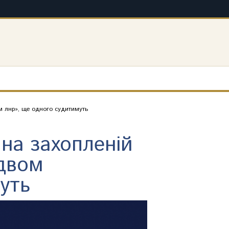
 лнр», ще одного судитимуть
на захопленій
 двом
уть