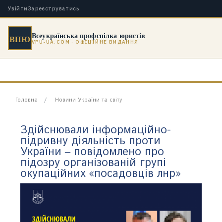
Увійти
Зареєструватись
Всеукраїнська профспілка юристів
ВПЮ
VPU-UA.COM · ОФІЦІЙНЕ ВИДАННЯ
Головна
Новини України та світу
Здійснювали інформаційно-
підривну діяльність проти
України ‒ повідомлено про
підозру організованій групі
окупаційних «посадовців лнр»