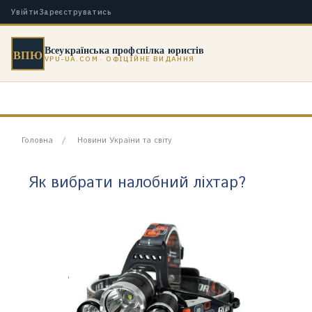
Увійти
Зареєструватись
Всеукраїнська профспілка юристів
ВПЮ
VPU-UA.COM · ОФІЦІЙНЕ ВИДАННЯ
Головна
Новини України та світу
Як вибрати налобний ліхтар?