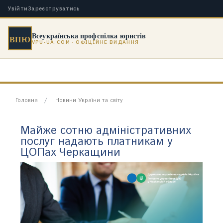
Увійти
Зареєструватись
Всеукраїнська профспілка юристів
ВПЮ
VPU-UA.COM · ОФІЦІЙНЕ ВИДАННЯ
Головна
Новини України та світу
Майже сотню адміністративних
послуг надають платникам у
ЦОПах Черкащини