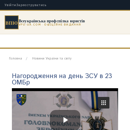
Увійти
Зареєструватись
Всеукраїнська профспілка юристів
ВПЮ
VPU-UA.COM · ОФІЦІЙНЕ ВИДАННЯ
Головна
Новини України та світу
Нагородження на день ЗСУ в 23
ОМБр