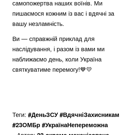
самопожертва наших воїнів. Ми
пишаємося кожним із вас і вдячні за
вашу незламність.
Ви — справжній приклад для
наслідування, і разом із вами ми
наближаємо день, коли Україна
святкуватиме перемогу!
💙💛
Теги:
#ДеньЗСУ #ВдячніЗахисникам
#23ОМБр #УкраїнаНепереможна
Автор:
23 окрема механізована