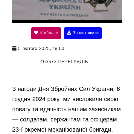
P
l
У обране
Завантажити
a
5 лютого 2025, 18:00
y
463573 ПЕРЕГЛЯДІВ
V
З нагоди Дня Збройних Сил України, 6
грудня 2024 року
ми висловили свою
i
повагу та вдячність нашим захисникам
— солдатам, сержантам та офіцерам
d
23-ї окремої механізованої бригади.