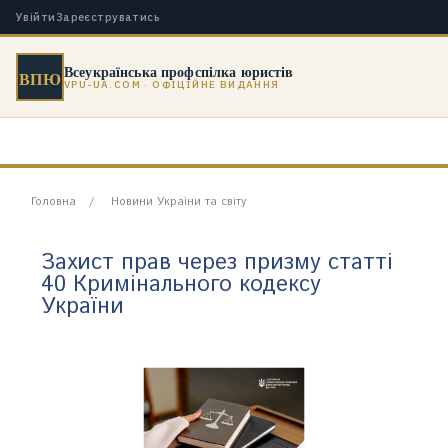
Увійти
Зареєструватись
Всеукраїнська профспілка юристів
ВПЮ
VPU-UA.COM · ОФІЦІЙНЕ ВИДАННЯ
Головна
Новини України та світу
Захист прав через призму статті
40 Кримінального кодексу
України