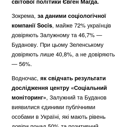
світової політики Євген Магда
.
Зокрема,
за даними соціологічної
компанії Socis
, майже 72% українців
довіряють Залужному та 46,7% —
Буданову. При цьому Зеленському
довіряють лише 40,8%, а не довіряють
— 56%.
Водночас,
як свідчать результати
дослідження центру «Соціальний
моніторинг»
, Залужний та Буданов
виявилися єдиними публічними
особами в Україні, які мають рівень
довіри понад 50% та позитивний