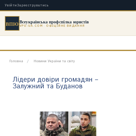
Увійти
Зареєструватись
Всеукраїнська профспілка юристів
ВПЮ
VPU-UA.COM · ОФІЦІЙНЕ ВИДАННЯ
Головна
Новини України та світу
Лідери довіри громадян –
Залужний та Буданов