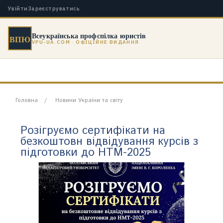
Увійти
Зареєструватись
Всеукраїнська профспілка юристів
ВПЮ
VPU-UA.COM · ОФІЦІЙНЕ ВИДАННЯ
Головна
Новини України та світу
Розігруємо сертифікати на
безкоштовн відвідування курсів з
підготовки до НТМ-2025