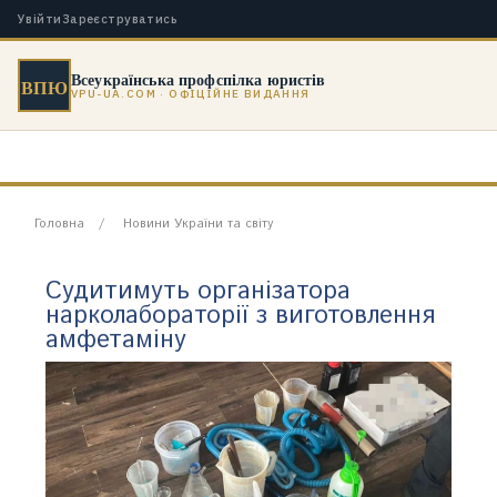
Увійти
Зареєструватись
Всеукраїнська профспілка юристів
ВПЮ
VPU-UA.COM · ОФІЦІЙНЕ ВИДАННЯ
Головна
Новини України та світу
Судитимуть організатора
нарколабораторії з виготовлення
амфетаміну