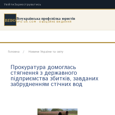
Увійти
Зареєструватись
Всеукраїнська профспілка юристів
ВПЮ
VPU-UA.COM · ОФІЦІЙНЕ ВИДАННЯ
Головна
Новини України та світу
Прокуратура домоглась
стягнення з державного
підприємства збитків, завданих
забрудненням стічних вод