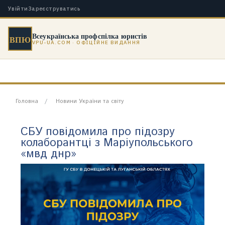
Увійти
Зареєструватись
Всеукраїнська профспілка юристів
ВПЮ
VPU-UA.COM · ОФІЦІЙНЕ ВИДАННЯ
Головна
Новини України та світу
СБУ повідомила про підозру
колаборантці з Маріупольського
«мвд днр»