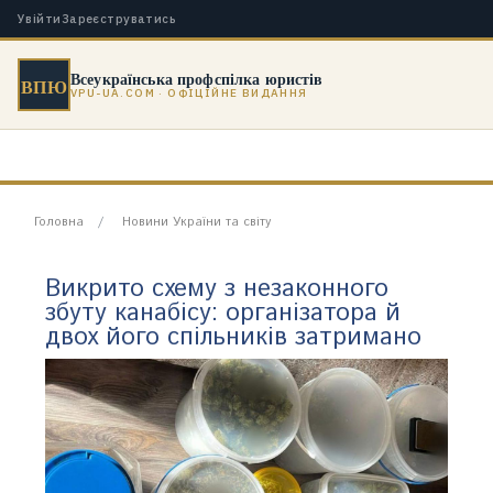
Увійти
Зареєструватись
Всеукраїнська профспілка юристів
ВПЮ
VPU-UA.COM · ОФІЦІЙНЕ ВИДАННЯ
Головна
Новини України та світу
Викрито схему з незаконного
збуту канабісу: організатора й
двох його спільників затримано