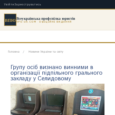
Увійти
Зареєструватись
Всеукраїнська профспілка юристів
ВПЮ
VPU-UA.COM · ОФІЦІЙНЕ ВИДАННЯ
Головна
Новини України та світу
Групу осіб визнано винними в
організації підпільного грального
закладу у Селидовому