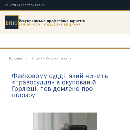
Увійти
Зареєструватись
Всеукраїнська профспілка юристів
ВПЮ
VPU-UA.COM · ОФІЦІЙНЕ ВИДАННЯ
Головна
Новини України та світу
Фейковому судді, який чинить
«правосуддя» в окупованій
Горлівці, повідомлено про
підозру